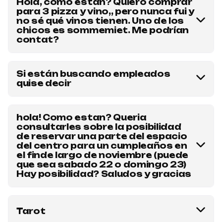
Hola, cómo están? Quiero comprar
para 3 pizza y vino,, pero nunca fui y
anticipadas. Hay eventos que se puede, y otros que
no sé qué vinos tienen. Uno de los
no. Comunicate por Whatsapp para que alguien de
chicos es sommemiet. Me podrían
nuestro equipo te responda sobre este evento en
contat?
particular.
¡Hola! En Armoza nos especializamos en vinos
boutique exclusivos. El evento de Pizza y Vino
Si están buscando empleados
quise decir
Libre incluye vino libre hasta las 00hs. Para
reservar para este viernes o cualquier otra fecha
Escribinos por WhatsApp al 1150177701
disponible, podés hacer click aquí: Comprar
hola! Como estan? Queria
entradas Pizza y Vino Cualquier otra consulta,
consultarles sobre la posibilidad
escribinos por WhatsApp al 1150177701. También
de reservar una parte del espacio
podés seguirnos en: instagram, tiktok.
del centro para un cumpleaños en
el finde largo de noviembre (puede
que sea sabado 22 o domingo 23)
Hay posibilidad? Saludos y gracias
¡Hola! Sí, organizamos cumpleaños y eventos
privados. Según el FAQ, "los eventos más
Tarot
originales y divertidos los hacemos en Armoza".